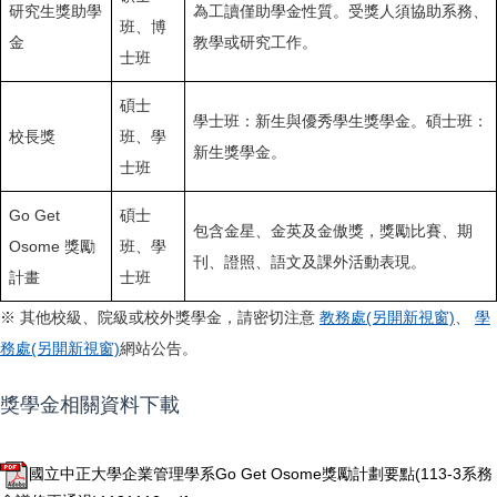
研究生獎助學
為工讀僅助學金性質。受獎人須協助系務、
班、博
金
教學或研究工作。
士班
碩士
學士班：新生與優秀學生獎學金。碩士班：
校長獎
班、學
新生獎學金。
士班
Go Get
碩士
包含金星、金英及金傲獎，獎勵比賽、期
Osome 獎勵
班、學
刊、證照、語文及課外活動表現。
計畫
士班
※ 其他校級、院級或校外獎學金，請密切注意
教務處(另開新視窗)
、
學
務處(另開新視窗)
網站公告。
獎學金相關資料下載
國立中正大學企業管理學系Go Get Osome獎勵計劃要點(113-3系務