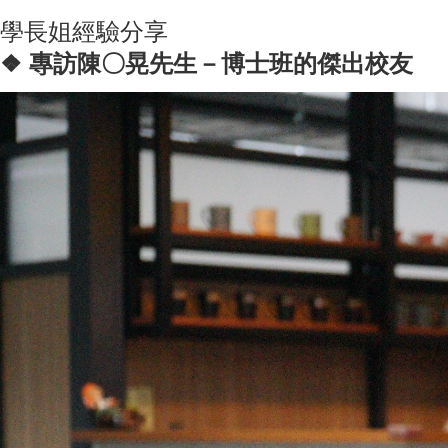
學長姐經驗分享
專訪陳〇晃先生－博士班的傑出校友
❖