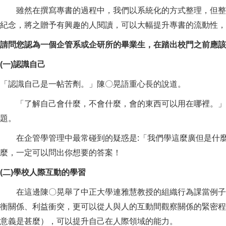
雖然在撰寫專書的過程中，我們以系統化的方式整理，但整理
紀念，將之贈予有興趣的人閱讀，可以大幅提升專書的流動性，
請問您認為一個企管系或企研所的畢業生，在踏出校門之前應該
(
一)認識自己
「認識自己是一帖苦劑。」陳〇晃語重心長的說道。
「了解自己會什麼，不會什麼，會的東西可以用在哪裡。」在
題。
在企管學管理中最常碰到的疑惑是:「我們學這麼廣但是什麼
麼，一定可以問出你想要的答案！
(
二)學校人際互動的學習
在這邊陳〇晃舉了中正大學連雅慧教授的組織行為課當例子。
衡關係、利益衝突，更可以從人與人的互動間觀察關係的緊密程
意義是甚麼），可以提升自己在人際領域的能力。