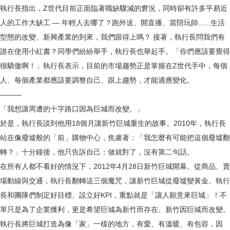
執行長指出，Z世代目前正面臨著職缺驟減的窘況，同時卻有許多平易近
人的工作大缺工 — 年輕人去哪了？跑外送、開直播、當陪玩師......生活
型態的改變、新興產業的到來，我們跟得上嗎？ 接著，執行長問我們有
誰在使用小紅書？同學們紛紛舉手，執行長也舉起手。「你們應該要覺得
很驕傲啊！」執行長表示，目前的市場趨勢正是掌握在Z世代手中，每個
人、每個產業都應該要調整自己、跟上趨勢，才能適應變化。
———
「我想讓周遭的十字路口因為巨城而改變。」
於是，執行長談到他用18個月讓新竹巨城重生的故事。2010年，執行長
站在像廢墟般的「前」購物中心，焦慮著：「我怎麼有可能把這個廢墟翻
轉？」十分鐘後，他只告訴自己：做就對了，沒有第二句話。
在所有人都不看好的情況下，2012年4月28日新竹巨城開幕。從商品、賣
場動線與交通，執行長翻轉這三個魔咒，讓新竹巨城從廢墟變黃金。執行
長和團隊們制定好目標、設立好KPI，重點就是「讓人願意來巨城」！不
單只是為了企業獲利，更是希望巨城為新竹而存在、新竹因巨城而改變。
執行長將巨城打造為像「家」一樣的地方，有愛、有溫暖、有包容，因