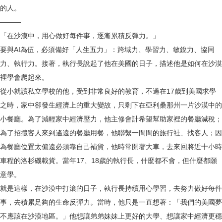
的人。
———
「在沙漠中，用心做好每件事，逐漸累積反彈力。」
要與AI為伍，必須備好「人生五力」：跨域力、學習力、敏銳力、協同
力、執行力。接著，執行長說起了他在美國的日子，描述他是如何在沙漠
裡學會爬起來。
從小就讀私立學校的他，受到非常良好的教育，不過在17歲到美國求學
之時，家中卻發生經濟上的重大變故，只剩下在亞利桑那州一片沙漠中的
小餐廳。為了減輕家中經濟壓力，他主修會計希望幫助家裡的餐廳減稅；
為了招攬客人來到遙遠的餐廳用餐，他聯繫一間間的旅行社、找客人；因
為餐廳位置太偏遠必須靠自己補貨，他時常開著大車，去來回將近十小時
車程的洛杉磯載貨。當年17、18歲的執行長，什麼都不會，但什麼都願
意學。
就是這樣，在沙漠中打滾的日子，執行長持續用心學習，去努力做好每件
事，去積累足夠的生命反彈力。當時，他只是一直想著：「我們的美國夢
不應該在沙漠地區。」他想讓弟弟妹妹上更好的大學、想讓家中經濟更穩