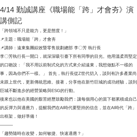
4/14 勤誠講座《職場能「跨」才會夯》演
講側記
「跨領域不只是能力，更是態度！」
📌主題：職場能「跨」才會夯
📌講師：遠東集團綜效暨零售規劃總部 李〇芳 執行長
李〇芳執行長一開口，就深深吸引臺下所有同學的目光。他用溫柔而堅定
的口吻說：「我不用以前制式化的方式來介紹遠東，我想做點不一樣的
事，因為你們不一樣。」 首先，執行長從Z世代切入，談到有許多產業尚
未跟上世代，更新傳統思維。接著，分享他在新竹巨城的成功經驗，談到
巨城不斷進步的經營策略與ESG的行動。
後來也以他在美國的艱苦經歷鼓勵我們：讓每個用心的當下都累積成自己
的反彈力與適應力，提醒我們在AI時代要堅持的信念，並在AI時代「跨」
出框架，做好準備！
———
「趨勢隨時在改變，如何敏捷、快速適應？」