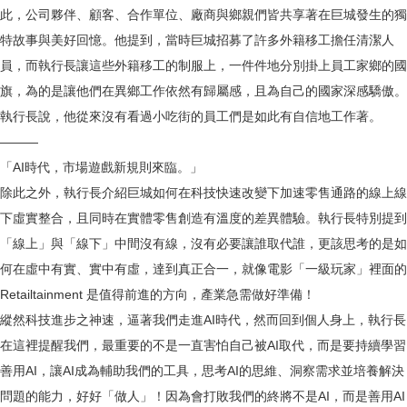
此，公司夥伴、顧客、合作單位、廠商與鄉親們皆共享著在巨城發生的獨
特故事與美好回憶。他提到，當時巨城招募了許多外籍移工擔任清潔人
員，而執行長讓這些外籍移工的制服上，一件件地分別掛上員工家鄉的國
旗，為的是讓他們在異鄉工作依然有歸屬感，且為自己的國家深感驕傲。
執行長說，他從來沒有看過小吃街的員工們是如此有自信地工作著。
———
「AI時代，市場遊戲新規則來臨。」
除此之外，執行長介紹巨城如何在科技快速改變下加速零售通路的線上線
下虛實整合，且同時在實體零售創造有溫度的差異體驗。執行長特別提到
「線上」與「線下」中間沒有線，沒有必要讓誰取代誰，更該思考的是如
何在虛中有實、實中有虛，達到真正合一，就像電影「一級玩家」裡面的
Retailtainment 是值得前進的方向，產業急需做好準備！
縱然科技進步之神速，逼著我們走進AI時代，然而回到個人身上，執行長
在這裡提醒我們，最重要的不是一直害怕自己被AI取代，而是要持續學習
善用AI，讓AI成為輔助我們的工具，思考AI的思維、洞察需求並培養解決
問題的能力，好好「做人」！因為會打敗我們的終將不是AI，而是善用AI