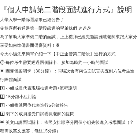
『個人申請第二階段面試進行方式』說明
大學入學一階篩選結果已經公告了
先恭喜所有通過第一階段篩選的學弟妹們 🎉🎉🎉
為了幫助大家準備二階的面試，上上禮拜已經先邀請雅慧老師來跟大家分
享要如何準備書面備審資料！🍍
今天小編先來簡單介紹一下【中正企管第二階段】進行的方式
⏱ 每位考生需要經過兩個關卡、參加為時約一小時的面試
🌟 團隊個案關卡（30分鐘）：同場次會有兩位面試官與五到六位考生進
行團體面試
1️⃣ 小組成員代表現場抽選考題+流程說明
2️⃣ 15分鐘小組討論
3️⃣ 小組推派兩位代表進行5分鐘報告
4️⃣ 剩下的成員接受口試委員老師的提問
🌟 英文口說面試關卡：依照安排順序分兩個小組先後進入考場面試（全
程需以英文應答，每組15分鐘）