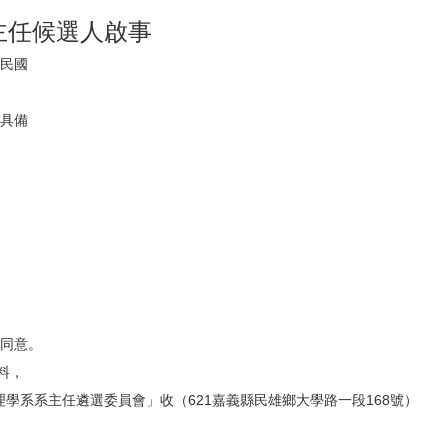
主任候選人啟事
民國
具備
同意。
料，
理學系系主任遴選委員會」收（621嘉義縣民雄鄉大學路一段168號）