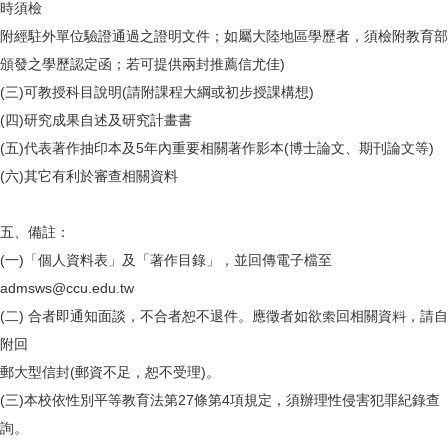
時須檢
附經駐外單位驗證通過之證明文件；如屬大陸地區學歷者，須檢附教育部
頒發之學歷認定函；若可提供兩封推薦信尤佳)
(三)可教授科目說明(請附課程大綱或初步授課構想)
(四)研究成果自述及研究計畫書
(五)代表著作抽印本及5年內重要相關著作影本(博士論文、期刊論文等)
(六)其它有利於審查相關資料
五、備註：
(一)「個人資料表」及「著作目錄」，並回傳電子檔至
admsws@ccu.edu.tw
(二) 合者即通知面談，不合者恕不退件。應徵者如欲索回相關資料，請自
附回
郵大型信封(郵資不足，恕不受理)。
(三)本校依性別平等教育法第27條第4項規定，須辦理性侵害犯罪紀錄查
詢。