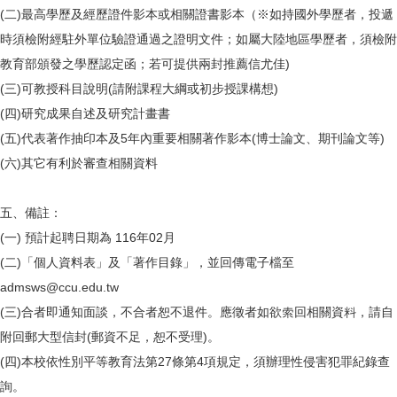
(二)最高學歷及經歷證件影本或相關證書影本（※如持國外學歷者，投遞
時須檢附經駐外單位驗證通過之證明文件；如屬大陸地區學歷者，須檢附
教育部頒發之學歷認定函；若可提供兩封推薦信尤佳)
(三)可教授科目說明(請附課程大綱或初步授課構想)
(四)研究成果自述及研究計畫書
(五)代表著作抽印本及5年內重要相關著作影本(博士論文、期刊論文等)
(六)其它有利於審查相關資料
五、備註：
(一) 預計起聘日期為 116年02月
(二)「個人資料表」及「著作目錄」，並回傳電子檔至
admsws@ccu.edu.tw
(三)合者即通知面談，不合者恕不退件。應徵者如欲索回相關資料，請自
附回郵大型信封(郵資不足，恕不受理)。
(四)本校依性別平等教育法第27條第4項規定，須辦理性侵害犯罪紀錄查
詢。