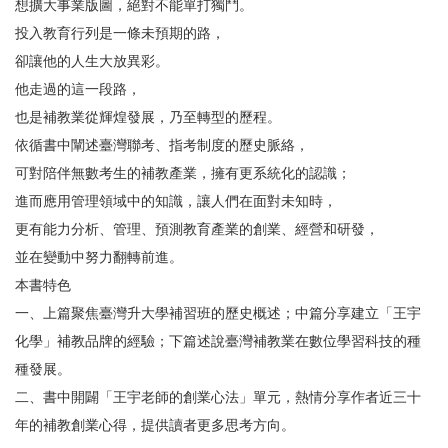
想擴大事業版圖，絕對不能單打獨鬥。
投入教育行列是一條未預期的路，
卻讓他的人生大放異彩。
他走過的這一段路，
也是補教業從輝煌發展，乃至轉型的歷程。
依循書中闡述臺灣聯考、指考制度的歷史脈絡，
可對陪伴無數考生的補教產業，擁有更系統化的認識；
進而應用管理領域中的知識，讓人們在面對未知時，
更有能力分析、管理、預測教育產業的創業、經營和研發，
並在變動中努力翻轉前進。
本書特色
一、上篇聚焦臺灣升大學補習班的歷史概述；中篇分享建立「王宇
化學」補教品牌的經驗；下篇述說臺灣補教業在數位學習科技的種
種發展。
二、書中開闢「王宇老師的創業心法」單元，熱情分享作者近三十
年的補教創業心得，提供讀者更多思考方向。