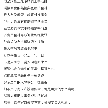
他是講臺上最吸睛的王宇老師！
滿懷研發的熱情與創新的精神，
投入數位學習、教育科技產業，
他化身為最有前瞻眼光的王董！
在變動的環境中持續翻轉前進，
以奮鬥精神勇敢迎接各種挑戰，
他永遠做自己最堅強的後盾！
投入補教業教會他的事：
◎教學相長不只是一句口號！
不是只有學生需要向老師學習，
老師也會在學生的策勵中精進自己。
◎前輩處世藝術是一種典範！
課堂之外的人際學分一樣重要，
前輩用心處世和說話藝術，都是可貴的學習典範。
◎貴人相助是事業成功的關鍵！
無論行政事宜或教學專業，都需要貴人相助，