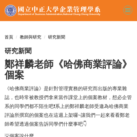
跳
到
主
要
內
容
首頁
教師與研究
研究新聞
區
研究新聞
鄭祥麟老師《哈佛商業評論》
個案
《哈佛商業評論》是針對管理實務的研究而出版的專業雜
誌，也時常被教授們拿來當作課堂上的個案教材，想必企管
系的同學們都不陌生吧
❗️
系上的鄭祥麟老師受邀為哈佛商業
評論所撰寫的個案也在這週上架囉~讓我們一起來看看鄭老
師希望透過個案告訴同學們什麼事吧
👇
💡
個案說什麼