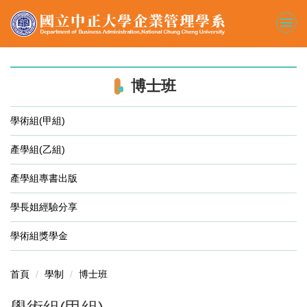
跳
到
主
要
內
容
博士班
區
學術組(甲組)
產學組(乙組)
產學組專書出版
學長姐經驗分享
學術組獎學金
首頁
學制
博士班