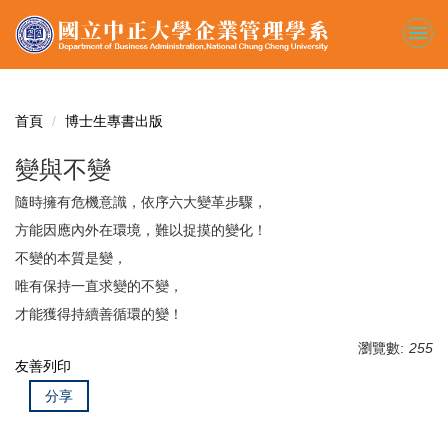
跳
到
主
要
內
容
首頁
博士生專書出版
區
變與不變
隨時擁有危機意識，依序六大變革步驟，
方能因應內外在環境，難以捉摸的變化！
不變的本質是變，
唯有保持一直求變的不變，
才能獲得持續善循環的變！
瀏覽數:
255
友善列印
分享