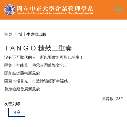
跳
到
主
要
內
容
首頁
博士生專書出版
區
T A N G O 糖鼓二重奏
沒有不可取代的人，所以要做無可取代的事！
匯集十方能量，傳承台灣鼓樂文化，
開創鼓樂藝術新風貌
匯聚市場目光，打造體驗經濟幸福感，
奠定糖廠發展新風貌！
瀏覽數:
232
友善列印
分享