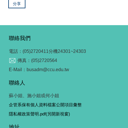
分享
聯絡我們
電話：(05)2720411分機24301~24303
傳真：(05)2720564
E-Mail：busadm@ccu.edu.tw
聯絡人
蘇小姐、施小姐或何小姐
企管系保有個人資料檔案公開項目彙整
隱私權政策聲明.pdf(另開新視窗)
地址