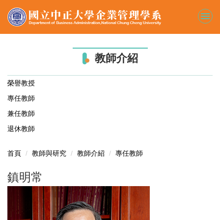
跳
到
主
要
內
教師介紹
容
區
榮譽教授
專任教師
兼任教師
退休教師
首頁
教師與研究
教師介紹
專任教師
鎮明常