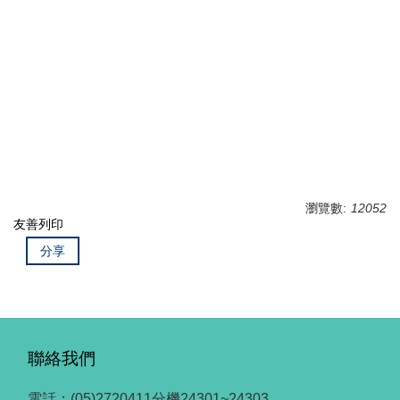
紐約州立大學水牛城校區管理經濟及財務博士，民國八十四年七月
（1995）
明尼蘇答大學作業與管理支援系統管理碩士，民國七十七年六月
（1988）
林趣柏格學院管理學院企業管理碩士，民國七十五年（1986）（轉
學）
私立東海大學企業管理學學士，民國七十二年六月（1983）
瀏覽數:
12052
友善列印
分享
聯絡我們
電話：(05)2720411分機24301~24303