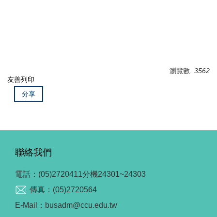
項目
國立政治大學 企管博士
美國威斯康辛大學 博士後研究
瀏覽數:
3562
友善列印
分享
聯絡我們
電話：(05)2720411分機24301~24303
傳真：(05)2720564
E-Mail：busadm@ccu.edu.tw