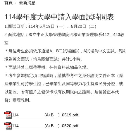
首頁
最新消息
114學年度大學申請入學面試時間表
1.面試日期：114年5月19日（一）、5月20日（二）
2.面試地點：國立中正大學管理學院四樓企業管理學系442、443教
室
＊每位考生必須依序通過A、B二試場面試，A試場為中文面試、B試
場為英文面試（均為團體面試）共計1小時。
＊面試時禁止攜帶手機、任何資料或物品入場。
＊考生參加指定項目甄試時，請攜帶考生之身分證明文件正本（應
屆畢業生可持學生證，已畢業生及同等學力考生持國民身分證，或
以駕照、附有照片之健保卡或有效期限內之護照、居留證正本代
替）辦理報到。
114___________(A+B__)_0519.pdf
114___________(A+B__)_0520.pdf