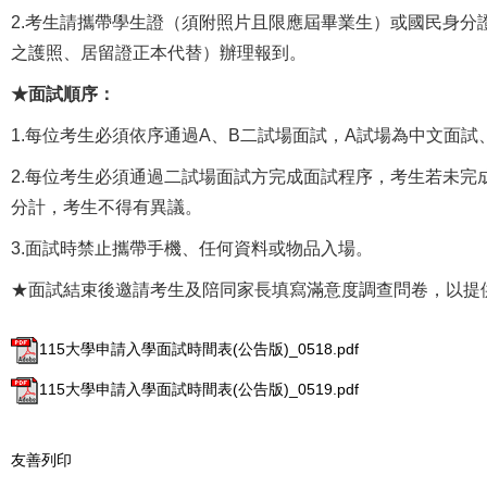
2.考生請攜帶學生證（須附照片且限應屆畢業生）或國民身分
之護照、居留證正本代替）辦理報到。
★面試順序：
1.每位考生必須依序通過A、B二試場面試，A試場為中文面
2.每位考生必須通過二試場面試方完成面試程序，考生若未完
分計，考生不得有異議。
3.面試時禁止攜帶手機、任何資料或物品入場。
★面試結束後邀請考生及陪同家長填寫滿意度調查問卷，以提
115大學申請入學面試時間表(公告版)_0518.pdf
115大學申請入學面試時間表(公告版)_0519.pdf
友善列印