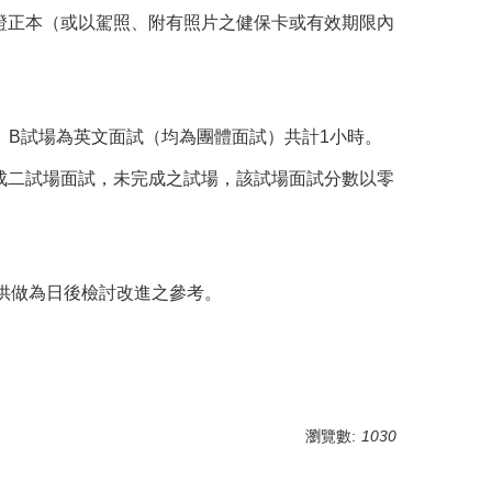
證正本（或以駕照、附有照片之健保卡或有效期限內
試、B試場為英文面試（均為團體面試）共計1小時。
成二試場面試，未完成之試場，該試場面試分數以零
供做為日後檢討改進之參考。
瀏覽數:
1030