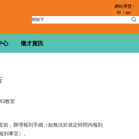
網站導覽
|
中
en
中心
徵才資訊
告
43教室
教室前」辦理報到手續（如無法於規定時間內報到
報到事宜）。