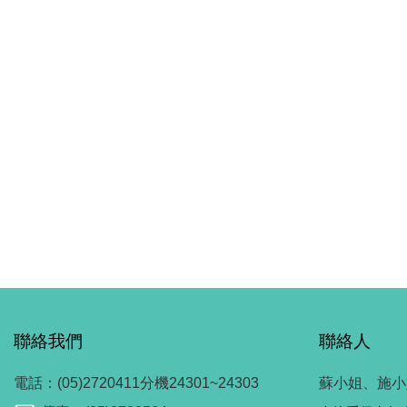
聯絡我們
聯絡人
電話：(05)2720411分機24301~24303
蘇小姐、施小