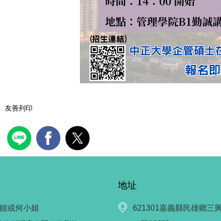
友善列印
地址
姐或何小姐
621301嘉義縣民雄鄉三