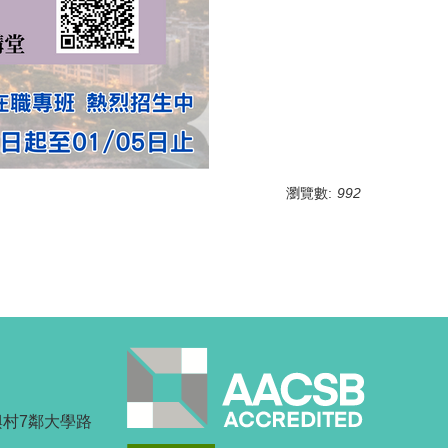
瀏覽數:
992
興村7鄰大學路