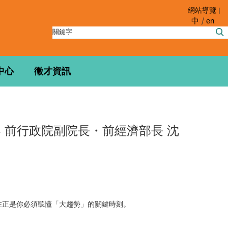
網站導覽
|
中
en
中心
徵才資訊
🎤 前行政院副院長・前經濟部長 沈
現在正是你必須聽懂「大趨勢」的關鍵時刻。