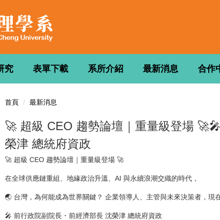
研究
表單下載
系所介紹
最新消息
合作
首頁
最新消息
🚀 超級 CEO 趨勢論壇｜重量級登場 
榮津 總統府資政
🚀 超級 CEO 趨勢論壇｜重量級登場 🚀
在全球供應鏈重組、地緣政治升溫、AI 與永續浪潮交織的時代，
🌏 台灣，為何能成為世界關鍵？ 企業領導人、主管與未來決策者，
🎤 前行政院副院長・前經濟部長 沈榮津 總統府資政