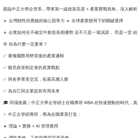
親臨中正大學企管系，帶來第一線政策高度 × 產業實戰視角，深入解析
🔹 台灣韌性供應鏈的核心競爭力 🔹 全球產業變局下的關鍵選擇
🔹 企業如何在不確定中創造長期優勢 這不只是一場演講， 而是一堂 
🎯 你為什麼一定要來？
✅ 看懂國際局勢背後的產業邏輯
✅ 聽見政策制定者的真實觀點
✅ 與各界菁英交流，拓展高層人脈
✅ 為自己與企業提前布局未來
🎓 同場推薦｜中正大學企管碩士在職專班 MBA 在快速變動的時代
✨ 中正企管碩專班，專為在職菁英打造：
🔸 理論 × 實務 × AI 管理應用
🔸 彈性進修，工作與學習完美平衡