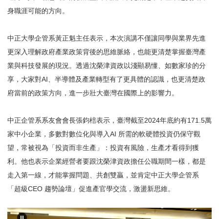
身職涯可能的方向。
中正大學企管系黃正魁主任表示，本次演講不僅讓同學與業界先進
更深入理解政府產業政策背後的思維脈絡，也能更清楚掌握臺灣產
業與科技發展的現況。透過沈榮津資政以淺顯易懂、如數家珍的分
享，大家對AI、半導體及產業轉型有了更具體的認識，也更清楚政
府當前的政策方向，進一步壯大臺灣在國際上的影響力。
中正企管系系友會會長張鈞棓表示，臺灣截至2024年底約有171.5萬
家中小企業，多數對數位化與導入AI 所需的軟硬體投資仍保守觀
望，常被視為「投資而非生產」：投資有風險，生產才看得到獲
利。他也表示企業經營者要跟沈榮津資政擔任公職期間一樣，都是
走入第一線，才能掌握問題、共創雙贏，並肯定中正大學企管系
「超級CEO 趨勢論壇」促進產官學交流，激盪新思維。