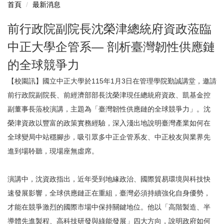
首頁
最新消息
前行政院副院長沈榮津總統府資政蒞臨
中正大學企管系— 剖析臺灣韌性供應鏈
的全球競爭力
【校園訊】國立中正大學於115年1月3日在管理學院勤誠講堂，邀請
前行政院副院長、前經濟部部長沈榮津現任總統府資政、凱基金控
副董事長蒞校演講，主題為「臺灣韌性供應鏈的全球競爭力」。沈
榮津資政以豐富的政策實務經驗，深入淺出地說明臺灣產業如何在
全球變局中站穩腳步，吸引眾多中正企管系友、中正校友與業界先
進到場聆聽，現場座無虛席。
演講中，沈資政指出，近年受到地緣政治、國際貿易環境與科技快
速發展影響，全球供應鏈正在重組，臺灣必須持續強化自身優勢，
才能在競爭激烈的國際市場中保持關鍵地位。他以「高階製造、半
導體先進製程、高科技研發與綠能發展」四大方向，說明政府如何