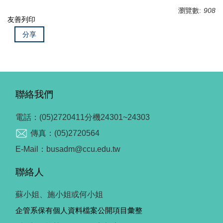
瀏覽數:
908
友善列印
分享
聯絡我們
電話：(05)2720411分機24301~24303
傳真：(05)2720564
E-Mail：busadm@ccu.edu.tw
聯絡人
蘇小姐、施小姐或何小姐
企管系保有個人資料檔案公開項目彙整