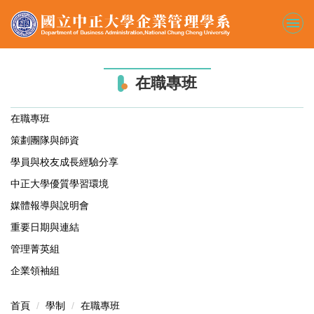
跳
到
主
要
內
在職專班
容
區
在職專班
策劃團隊與師資
學員與校友成長經驗分享
中正大學優質學習環境
媒體報導與說明會
重要日期與連結
管理菁英組
企業領袖組
首頁
學制
在職專班