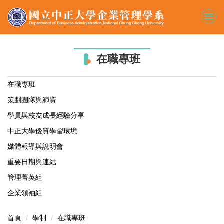
跳
到
主
要
內
在職專班
容
區
在職專班
策劃團隊與師資
學員與校友成長經驗分享
中正大學優質學習環境
媒體報導與說明會
重要日期與連結
管理菁英組
企業領袖組
首頁
學制
在職專班