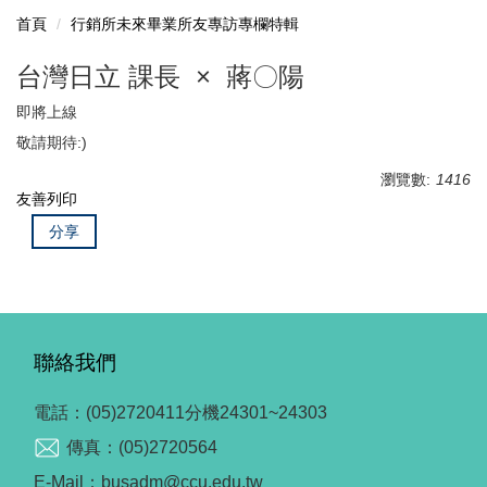
首頁
行銷所未來畢業所友專訪專欄特輯
台灣日立 課長 × 蔣〇陽
即將上線
敬請期待:)
瀏覽數:
1416
友善列印
分享
聯絡我們
電話：(05)2720411分機24301~24303
傳真：(05)2720564
E-Mail：busadm@ccu.edu.tw