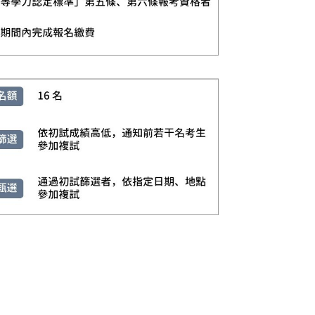
取得學士學位者；或符合「入學大學同等學力認定標準」規定。 2. 報名方