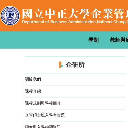
跳
到
主
要
內
容
學制
教師與
區
企研所
關於我們
課程介紹
課程規劃與學程簡介
企管碩士班入學考古題
招生與入學相關資訊