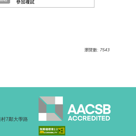
分配：甲組(管理學) 8名、乙組(經濟學) 9名、丙組(統計學) 5名、丁組(
瀏覽數:
7543
興村7鄰大學路