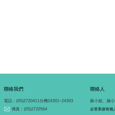
聯絡我們
聯絡人
電話：(05)2720411分機24301~24303
蘇小姐、施小
傳真：(05)2720564
企管系保有個