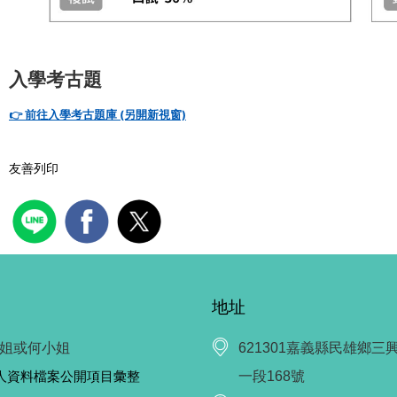
考試入學資訊詳細說明： 1. 報名資格與方式：同甄試入學。 2. 錄取名額
入學考古題
👉 前往入學考古題庫 (另開新視窗)
友善列印
地址
姐或何小姐
621301嘉義縣民雄鄉三
人資料檔案公開項目彙整
一段168號