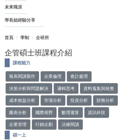
未來職涯
學長姐經驗分享
首頁
學制
企研所
企管碩士班課程介紹
課程能力
報表閱讀製作
企業倫理
會計處理
決策分析與問題解決
邏輯思考
資料蒐集與統整
成本效益分析
市場分析
投資分析
財務分析
圖表分析
國際視野
數理運算
資訊科技
企業管理
行銷企劃
法條閱讀
碩一上