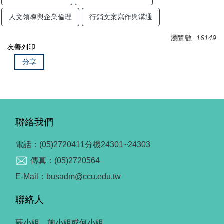
人文領導與企業倫理
行銷文案寫作與溝通
瀏覽數:
16149
友善列印
分享
聯絡我們
電話：(05)2720411分機24301~24303
傳真：(05)2720564
E-Mail：busadm@ccu.edu.tw
聯絡人
蘇小姐、施小姐或何小姐