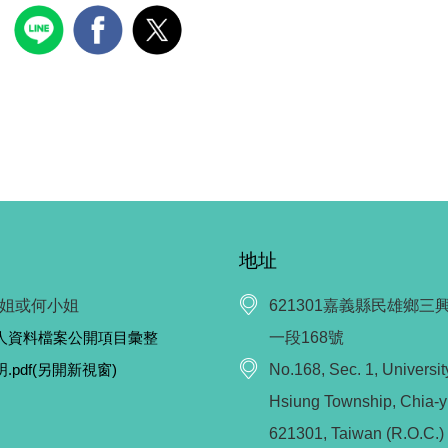
地址
姐或何小姐
621301嘉義縣民雄鄉三
人資料檔案公開項目彙整
一段168號
pdf(另開新視窗)
No.168, Sec. 1, Universit
Hsiung Township, Chia-y
621301, Taiwan (R.O.C.)