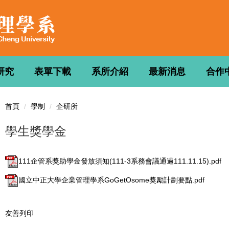
研究
表單下載
系所介紹
最新消息
合作
首頁
學制
企研所
學生獎學金
111企管系獎助學金發放須知(111-3系務會議通過111.11.15).pdf
國立中正大學企業管理學系GoGetOsome獎勵計劃要點.pdf
友善列印