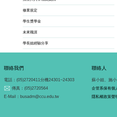
修業規定
學生獎學金
未來職涯
學長姐經驗分享
聯絡我們
聯絡人
電話：(05)2720411分機24301~24303
蘇小姐、施小
傳真：(05)2720564
企管系保有個
E-Mail：busadm@ccu.edu.tw
隱私權政策聲明.