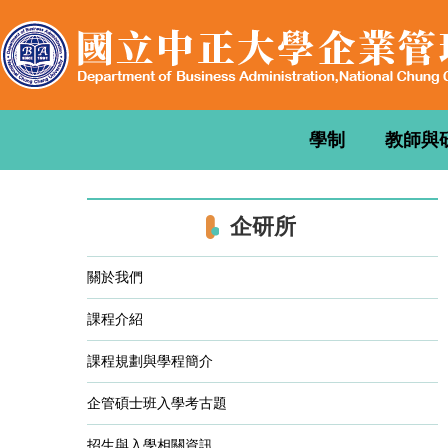
跳
到
主
要
內
容
學制
教師與
區
企研所
關於我們
課程介紹
課程規劃與學程簡介
企管碩士班入學考古題
招生與入學相關資訊