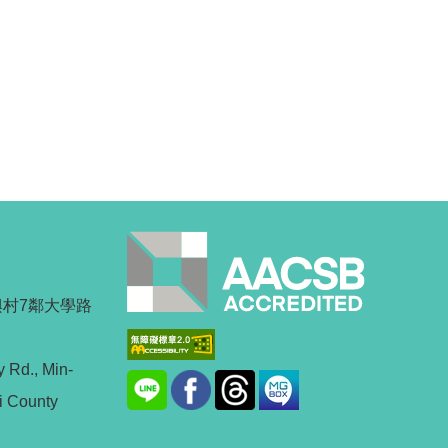
興村7鄰大學路
y Rd., Min-
i County