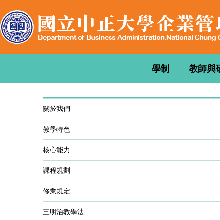
跳
到
主
要
內
容
學制
教師與
區
關於我們
教學特色
核心能力
課程規劃
修業規定
三明治教學法