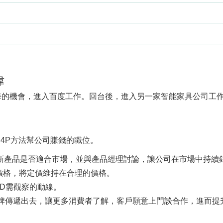
偉
海的機會，進入百度工作。回台後，進入另一家智能家具公司工作
一個透過4P方法幫公司賺錢的職位。
迭代，評估新產品是否適合市場，並與產品經理討論，讓公司在市場中持
戶談判價格，將定價維持在合理的價格。
是BD需觀察的動線。
法把產品、品牌傳遞出去，讓更多消費者了解，客戶願意上門談合作，進而