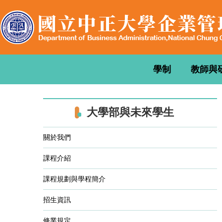
跳
到
主
要
內
容
學制
教師與
區
大學部與未來學生
關於我們
課程介紹
課程規劃與學程簡介
招生資訊
修業規定