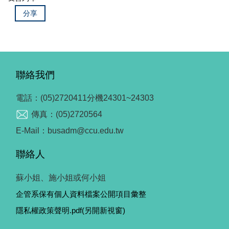
分享
聯絡我們
電話：(05)2720411分機24301~24303
傳真：(05)2720564
E-Mail：busadm@ccu.edu.tw
聯絡人
蘇小姐、施小姐或何小姐
企管系保有個人資料檔案公開項目彙整
隱私權政策聲明.pdf(另開新視窗)